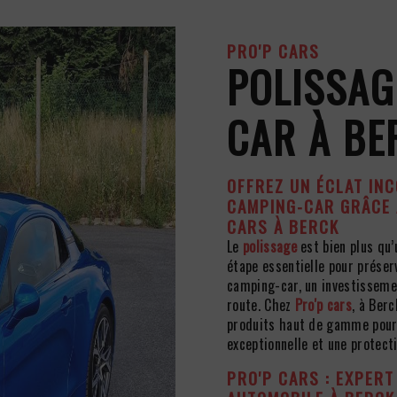
PRO'P CARS
POLISSAG
CAR À BE
OFFREZ UN ÉCLAT IN
CAMPING-CAR GRÂCE 
CARS À BERCK
Le
polissage
est bien plus qu’
étape essentielle pour préserv
camping-car, un investissemen
route. Chez
Pro'p cars
, à Berc
produits haut de gamme pour o
exceptionnelle et une protect
PRO'P CARS : EXPERT