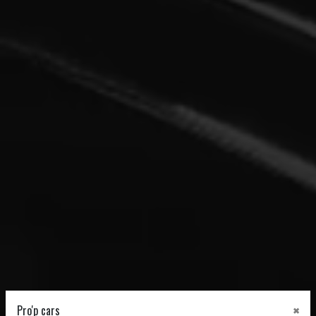
×
Pro'p cars